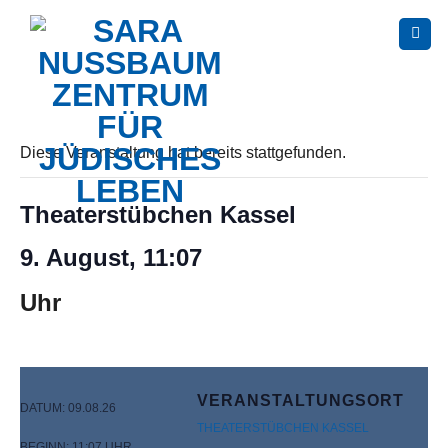
Skip
to
content
Diese Veranstaltung hat bereits stattgefunden.
Theaterstübchen Kassel
9. August, 11:07
Uhr
VERANSTALTUNGSORT
DATUM:
09.08.26
THEATERSTÜBCHEN KASSEL
BEGINN:
11:07 UHR