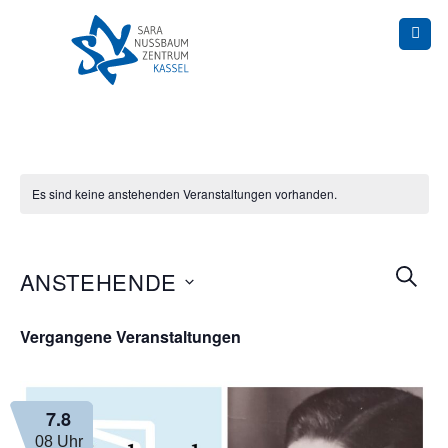
Skip
to
content
Es sind keine anstehenden Veranstaltungen vorhanden.
Veranst
SUCH
ANSTEHENDE
Suche
und
Datum
Ansicht
Vergangene Veranstaltungen
wählen.
Navigat
7.8
08 Uhr