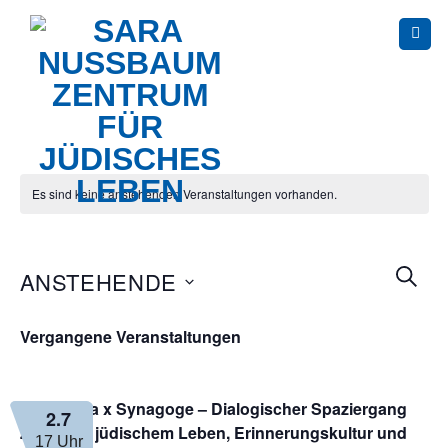
Skip
to
content
Es sind keine anstehenden Veranstaltungen vorhanden.
Veranst
SUCH
ANSTEHENDE
Suche
und
Datum
Ansicht
Vergangene Veranstaltungen
wählen.
Navigat
Caricatura x Synagoge – Dialogischer Spaziergang
2.7
zwischen jüdischem Leben, Erinnerungskultur und
17 Uhr