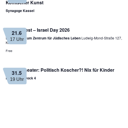
Komischer Kunst
Synagoge Kassel
Sommerfest – Israel Day 2026
21.6
Sara Nussbaum Zentrum für Jüdisches Leben
Ludwig-Mond-Straße 127,
17 Uhr
Kassel
Free
Puppentheater: Politisch Koscher?! Nix für Kinder
31.5
Kulturhaus Dock 4
19 Uhr