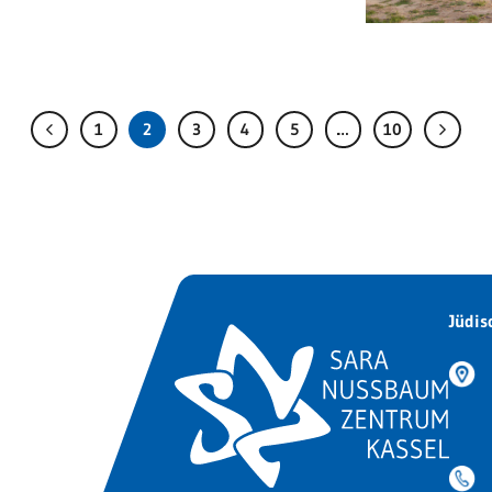
1
2
3
4
5
…
10
Jüdis