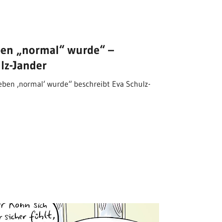
eben „normal“ wurde“ –
lz-Jander
eben ‚normal‘ wurde“ beschreibt Eva Schulz-