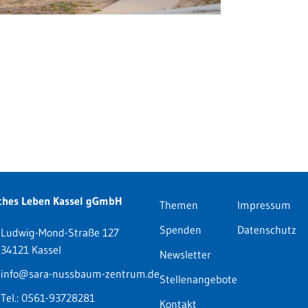
ches Leben Kassel gGmbH
Themen
Impressum
Spenden
Datenschutz
Ludwig-Mond-Straße 127
34121 Kassel
Newsletter
info@sara-nussbaum-zentrum.de
Stellenangebote
Tel.:
0561-93728281
Kontakt