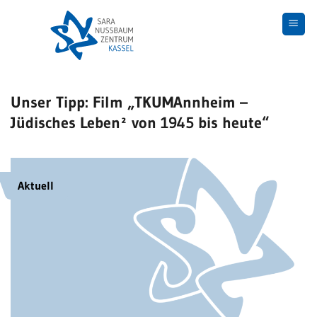
Skip
to
content
Unser Tipp: Film „TKUMAnnheim –
Jüdisches Leben² von 1945 bis heute“
Aktuell