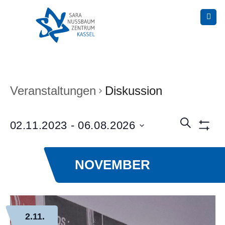
Skip
to
content
Veranstaltungen
Diskussion
Veranstaltun
SUCHE
02.11.2023
 - 
06.08.2026
Suche
Show
und
Filters
Datum
Ansichten,
wählen.
Navigation
NOVEMBER
2.11.