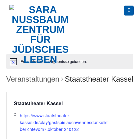
Skip
to
content
Es wurden keine Ergebnisse gefunden.
Veranstaltungen
Staatstheater Kassel
Staatstheater Kassel
https://www.staatstheater-
kassel.de/play/gastspielauchwennesdunkelist-
berichtevom7.oktober-240122